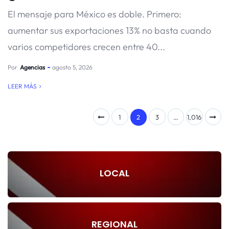
El mensaje para México es doble. Primero:
aumentar sus exportaciones 13% no basta cuando
varios competidores crecen entre 40...
Por
Agencias
agosto 5, 2026
LEER MÁS
1
2
3
…
1,016
LOCAL
REGIONAL