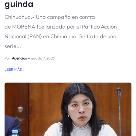
guinda
Chihuahua.- Una campaña en contra
de MORENA fue lanzada por el Partido Acción
Nacional (PAN) en Chihuahua. Se trata de una
serie...
Por
Agencias
agosto 7, 2026
LEER MÁS