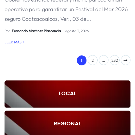
operativo para garantizar un Festival del Mar 2026
seguro Coatzacoalcos, Ver., 03 de...
Por
Fernando Martinez Plascencia
agosto 3, 2026
LEER MÁS
1
2
…
232
LOCAL
REGIONAL