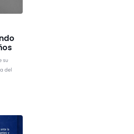
undo
ños
e su
a del