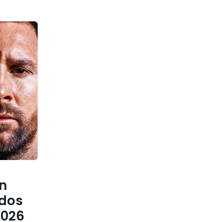
n
ados
2026