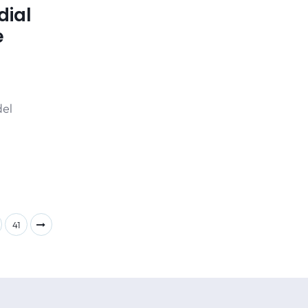
dial
e
del
41