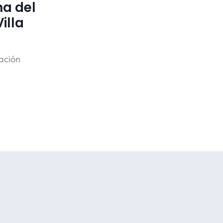
na del
illa
iación