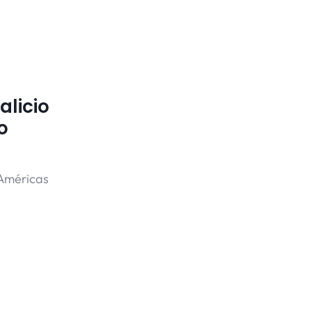
licio
o
 Américas