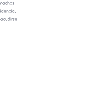
 machos
idencia,
sacudirse