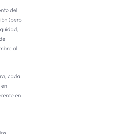
ento del
ión (pero
equidad,
 de
mbre al
era, cada
, en
erente en
los