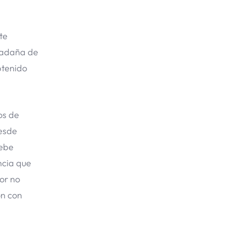
te
guadaña de
btenido
os de
desde
debe
ncia que
por no
ón con