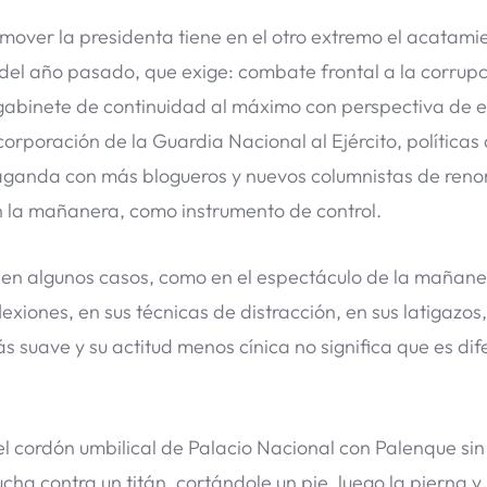
 mover la presidenta tiene en el otro extremo el acatami
el año pasado, que exige: combate frontal a la corrupc
, gabinete de continuidad al máximo con perspectiva de 
corporación de la Guardia Nacional al Ejército, políticas
paganda con más blogueros y nuevos columnistas de reno
on la mañanera, como instrumento de control.
 en algunos casos, como en el espectáculo de la mañan
lexiones, en sus técnicas de distracción, en sus latigazos
s suave y su actitud menos cínica no significa que es dif
l cordón umbilical de Palacio Nacional con Palenque sin
ha contra un titán, cortándole un pie, luego la pierna y 