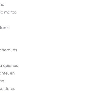
una
rdo marco
itares
ahora, es
 a quienes
ante, en
omo
sectores