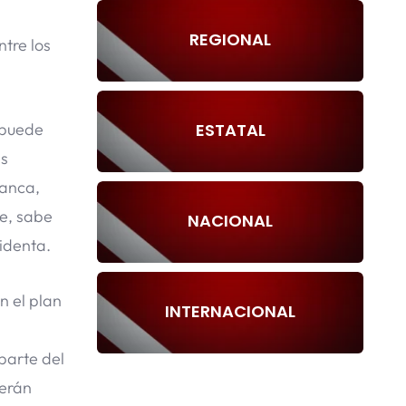
REGIONAL
tre los
ESTATAL
 puede
as
lanca,
e, sabe
NACIONAL
identa.
n el plan
INTERNACIONAL
 parte del
serán