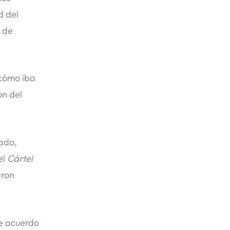
d del
s de
 cómo iba
ón del
vado,
el
Cártel
aron
de acuerdo