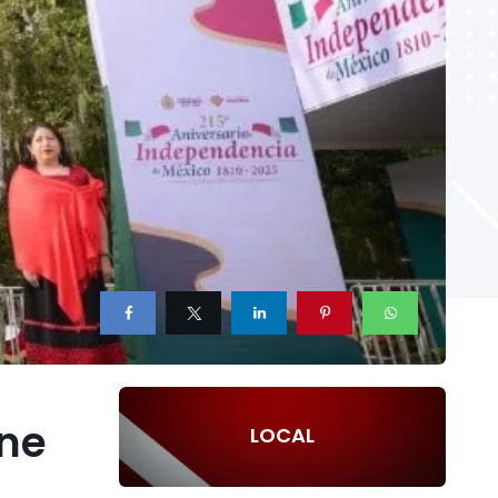
ene
LOCAL