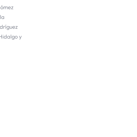
 Gómez
la
dríguez
Hidalgo y