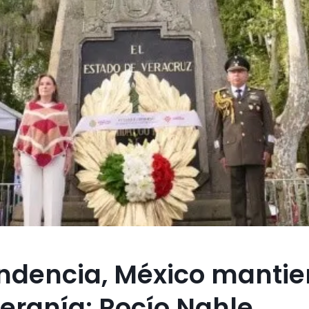
endencia, México manti
beranía: Rocío Nahle