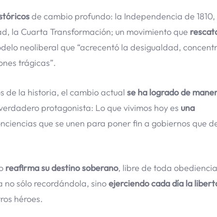
stóricos
de cambio profundo: la Independencia de 1810, 
dad, la Cuarta Transformación; un movimiento que
rescata
delo neoliberal que “acrecentó la desigualdad, concentr
ones trágicas”.
 de la historia, el cambio actual
se ha logrado de mane
el verdadero protagonista: Lo que vivimos hoy es
una
onciencias que se unen para poner fin a gobiernos que d
o
reafirma su destino soberano
, libre de toda obediencia
a no sólo recordándola, sino
ejerciendo cada día la libert
tros héroes.