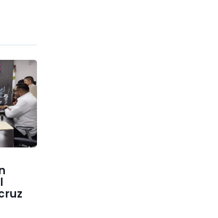
n
l
cruz