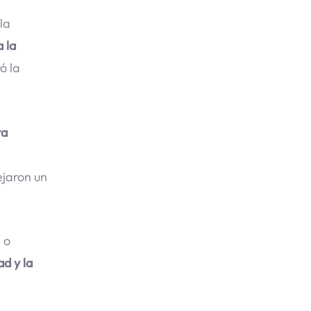
la
 la
ó la
ra
ejaron un
 o
ad y la