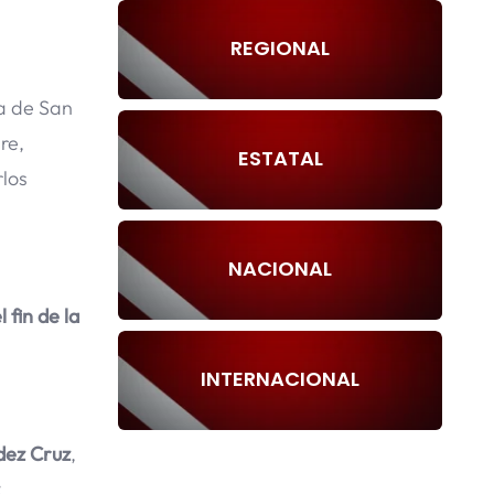
REGIONAL
ia de San
re,
ESTATAL
los
NACIONAL
l fin de la
INTERNACIONAL
dez Cruz
,
,