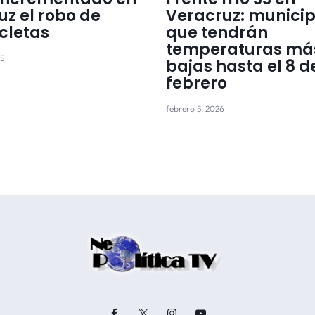
uz el robo de
Veracruz: municip
cletas
que tendrán
temperaturas má
25
bajas hasta el 8 d
febrero
febrero 5, 2026