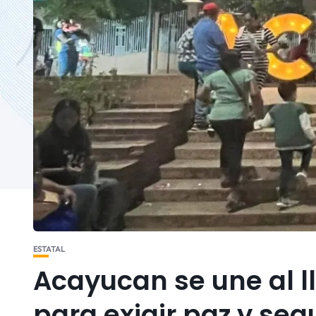
ESTATAL
Acayucan se une al l
para exigir paz y se