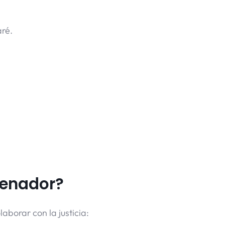
aré.
?
senador?
borar con la justicia: