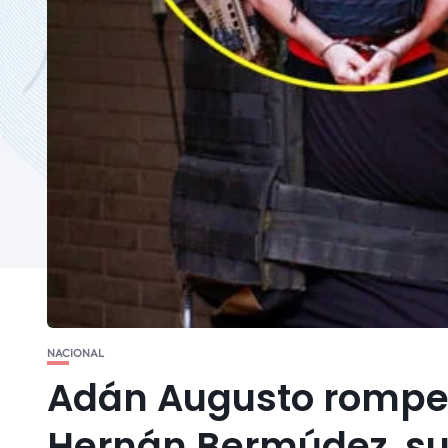
NACIONAL
Adán Augusto rompe e
Hernán Bermúdez, su 