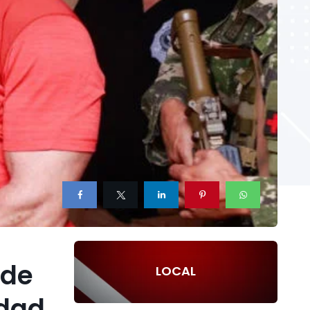
 de
LOCAL
idad