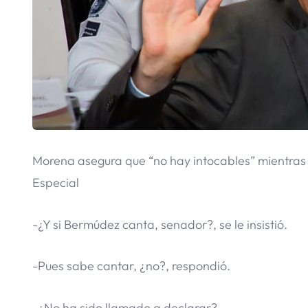
Morena asegura que “no hay intocables” mientras
Especial
-¿Y si Bermúdez canta, senador?, se le insistió.
-Pues sabe cantar, ¿no?, respondió.
-¿No ha sido llamado a declarar?