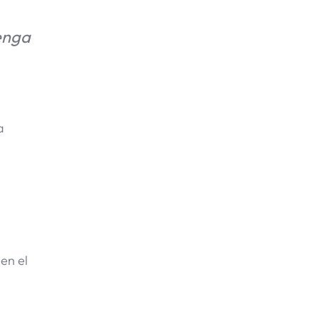
tenga
a
en el