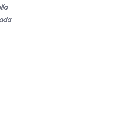
lía
zada