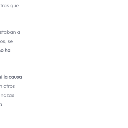
ntras que
estaban a
os, se
no ha
i la causa
n otros
menazas
ma