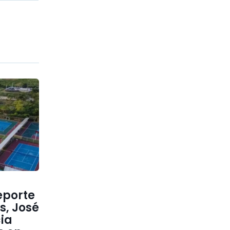
eporte
s, José
cia