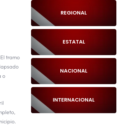
REGIONAL
ESTATAL
 El tramo
olapsado
NACIONAL
a o
INTERNACIONAL
il
mpleto,
icipio.