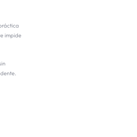
práctica
te impide
sin
idente.
a