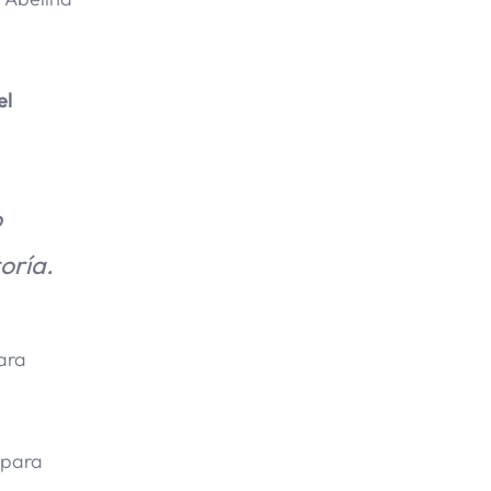
el
o
oría.
para
 para