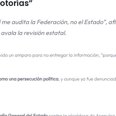
otorías”
me audita la Federación, no el Estado”, af
avala la revisión estatal.
ido un amparo para no entregar la información, “porqu
como una persecución política
, y aunque ya fue denuncia
alía General del Estado
contra la alcaldesa de Acapulco,