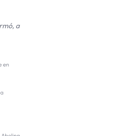
irmó, a
e en
da
 Abelina