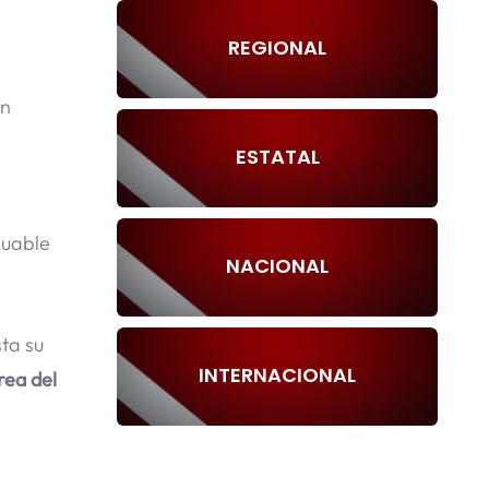
REGIONAL
én
ESTATAL
luable
NACIONAL
ta su
INTERNACIONAL
rea del