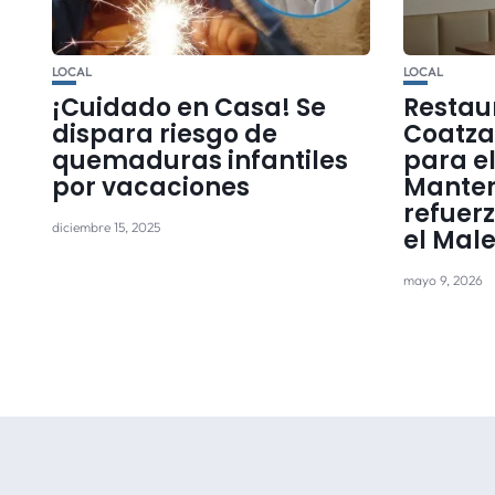
LOCAL
LOCAL
¡Cuidado en Casa! Se
Restau
dispara riesgo de
Coatza
quemaduras infantiles
para el
por vacaciones
Manten
refuer
diciembre 15, 2025
el Mal
mayo 9, 2026