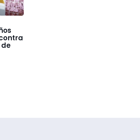
ños
contra
 de