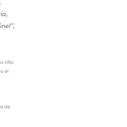
,
ia,
nel”,
 villa
o el
ca de