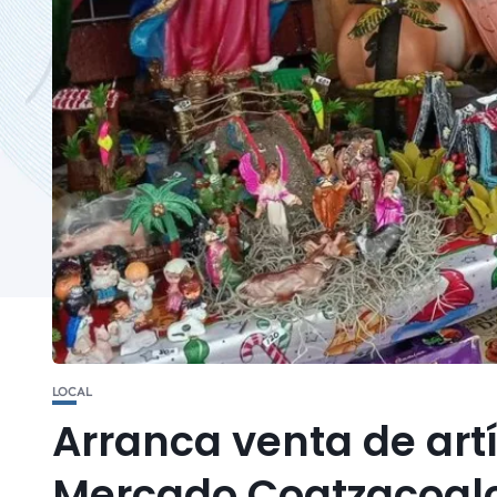
LOCAL
Arranca venta de art
Mercado Coatzacoalc