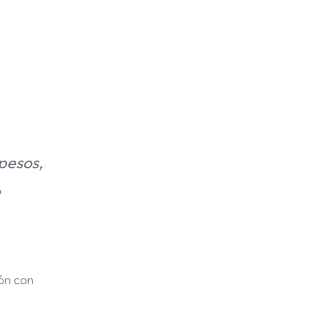
pesos,
e
ón con