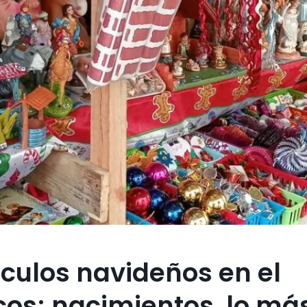
ículos navideños en el
os; nacimientos, lo má