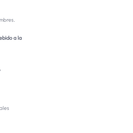
umbres.
ebido a la
e
ales