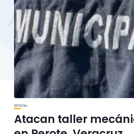
ESTATAL
Atacan taller mecáni
en Perote, Veracruz