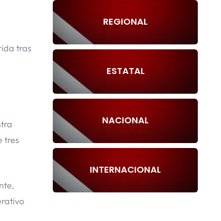
REGIONAL
ida tras
ESTATAL
NACIONAL
ntra
 tres
INTERNACIONAL
nte,
erativo