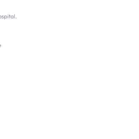
spital.
e