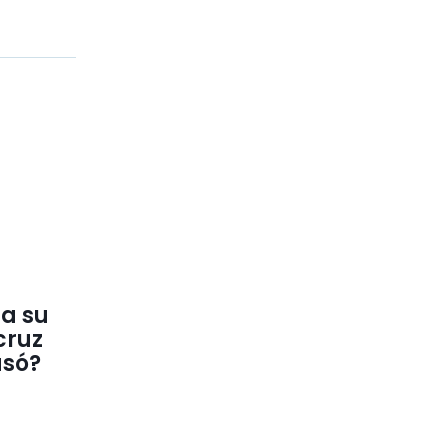
la su
cruz
asó?