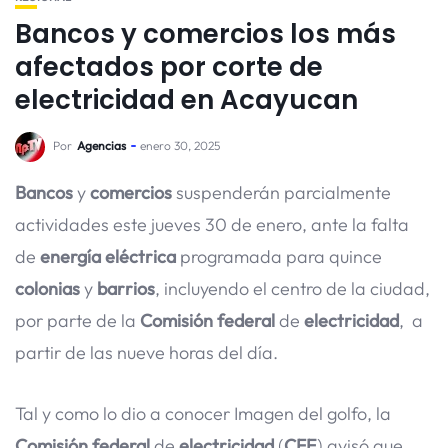
Bancos y comercios los más
afectados por corte de
electricidad en Acayucan
Por
Agencias
enero 30, 2025
Bancos
y
comercios
suspenderán parcialmente
actividades este jueves 30 de enero, ante la falta
de
energía
eléctrica
programada para quince
colonias
y
barrios
, incluyendo el centro de la ciudad,
por parte de la
Comisión
federal
de
electricidad
, a
partir de las nueve horas del día.
Tal y como lo dio a conocer Imagen del golfo, la
Comisión
federal
de
electricidad
(
CFE
) avisó que