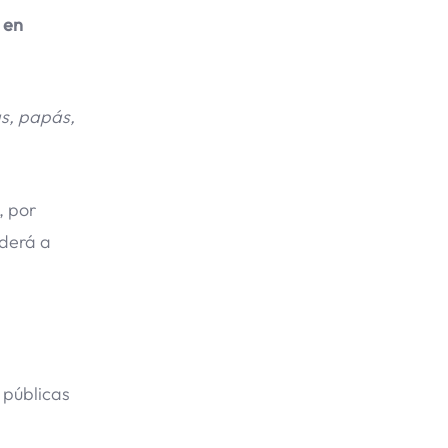
en
s, papás,
, por
nderá a
 públicas