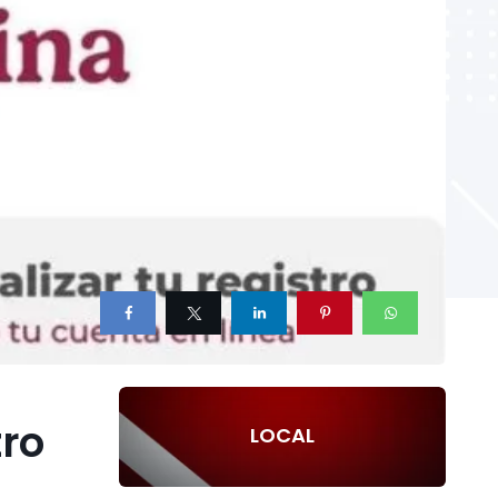
tro
LOCAL