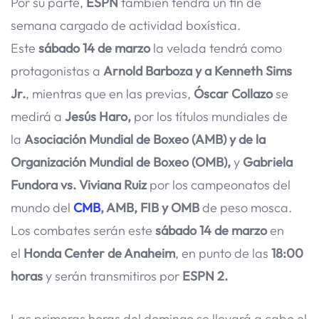
Por su parte,
ESPN
también tendrá un fin de
semana cargado de actividad boxística.
Este
sábado 14 de marzo
la velada tendrá como
protagonistas a
Arnold Barboza y a Kenneth Sims
Jr.
, mientras que en las previas,
Óscar Collazo
se
medirá a
Jesús Haro,
por los títulos mundiales de
la
Asociación Mundial de Boxeo (AMB) y de la
Organización Mundial de Boxeo (OMB),
y
Gabriela
Fundora vs. Viviana Ruiz
por los campeonatos del
mundo del
CMB
, AMB, FIB y OMB
de peso mosca.
Los combates serán este
sábado 14 de marzo
en
el
Honda Center de Anaheim
, en punto de las
18:00
horas
y serán transmitiros por
ESPN 2.
Las primeras horas del domingo se llevará a cabo el