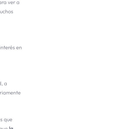
ara ver a
muchos
interés en
d, a
ariamente
os que
 que
la