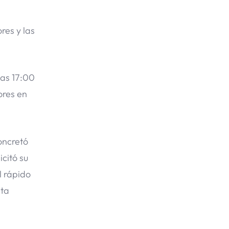
res y las
las 17:00
ores en
concretó
citó su
l rápido
nta