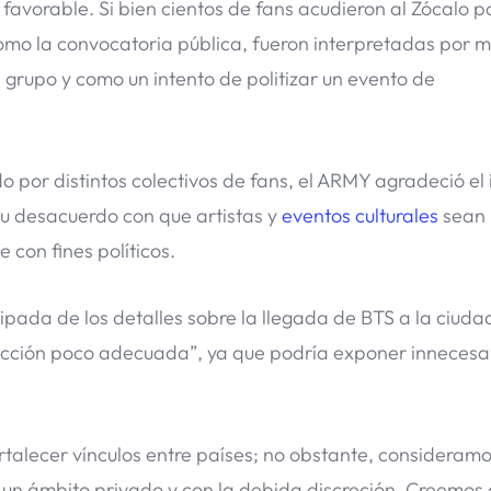
r favorable. Si bien cientos de fans acudieron al Zócalo p
 como la convocatoria pública, fueron interpretadas por 
 grupo y como un intento de politizar un evento de
 por distintos colectivos de fans, el ARMY agradeció el 
su desacuerdo con que artistas y
eventos culturales
sean
 con fines políticos.
pada de los detalles sobre la llegada de BTS a la ciuda
acción poco adecuada”, ya que podría exponer inneces
talecer vínculos entre países; no obstante, consideram
n un ámbito privado y con la debida discreción. Creemos