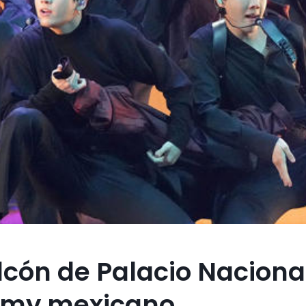
cón de Palacio Naciona
Army mexicano