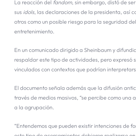
La reacción del
fandom
, sin embargo, distó de se
sus
idols
, las declaraciones de la presidenta, así
otros como un posible riesgo para la seguridad del
entretenimiento.
En un comunicado dirigido a Sheinbaum y difundido
respaldar este tipo de actividades, pero expresó 
vinculados con contextos que podrían interpretarse
El documento señala además que la difusión antici
través de medios masivos, “se percibe como una 
a la agrupación.
“Entendemos que pueden existir intenciones de for
este tipo de acercamientos debieron realizarse e