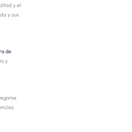
ltad y el
da y sus
ra de
to y
gregarse
encias