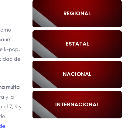
REGIONAL
 como
nbaum
ESTATAL
e k-pop,
acidad de
NACIONAL
na multa
a y la
INTERNACIONAL
el 7, 9 y
 de
 de