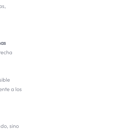
as,
nas
brecha
sible
ente a los
ado, sino