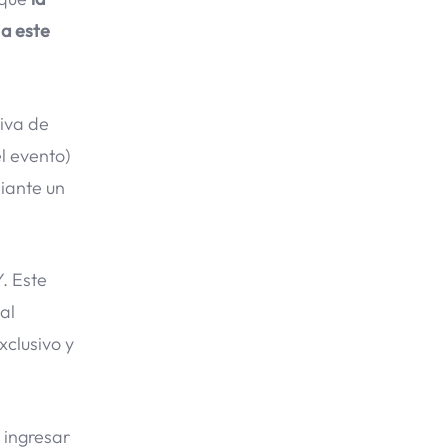
 a este
iva de
l evento)
diante un
. Este
al
clusivo y
 ingresar