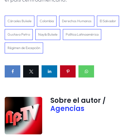
Cárceles Bukele
Colombia
Derechos Humanos
El Salvador
Gustavo Petro
Nayib Bukele
Política Latinoamérica
Régimen de Excepción
Sobre el autor /
Agencias