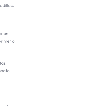
adillac.
or un
primer o
tas
onato