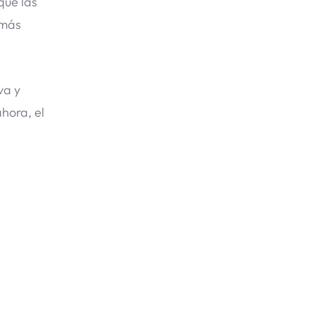
que las
 más
va y
hora, el