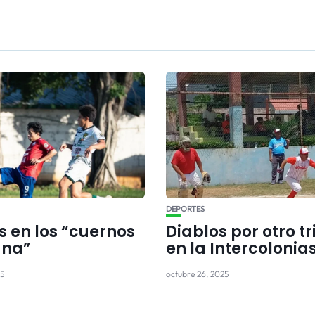
DEPORTES
s en los “cuernos
Diablos por otro tr
una”
en la Intercolonia
25
octubre 26, 2025