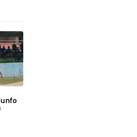
iunfo
s