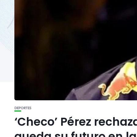
DEPORTES
‘Checo’ Pérez rechaza
queda su futuro en la