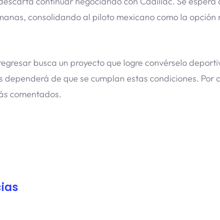
descarta continuar negociando con Cadillac. Se espera 
manas, consolidando al piloto mexicano como la opción
regresar busca un proyecto que logre convérselo deporti
as dependerá de que se cumplan estas condiciones. Por a
 más comentados.
ias