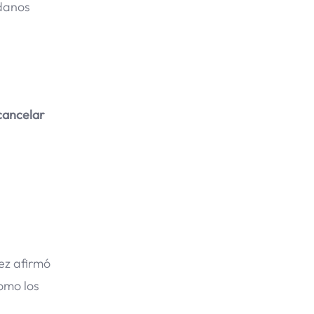
adanos
 cancelar
uez afirmó
omo los