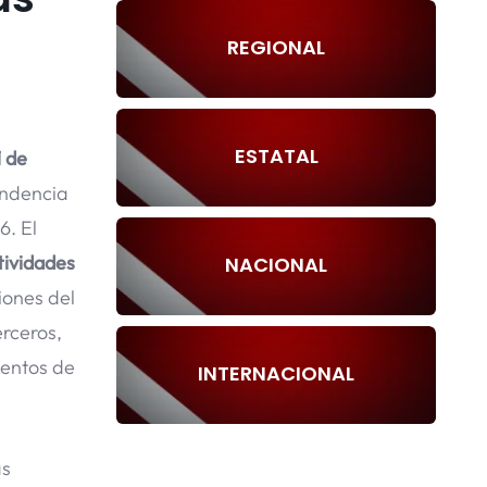
REGIONAL
ESTATAL
1 de
endencia
6. El
tividades
NACIONAL
iones del
rceros,
ventos de
INTERNACIONAL
as