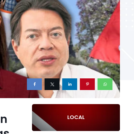
on
LOCAL
as