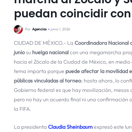
puedan coincidir con
Por
Agencias
junio 1, 2026
CIUDAD DE MÉXICO.- La
Coordinadora Nacional d
junio
su
huelga nacional
con una megamarcha progr
hacia el Zócalo de la Ciudad de México, en medio 
tema importa porque
puede afectar la movilidad en
públicas vinculadas al torneo
; hasta ahora, lo con
Gobierno federal es que hay movilización, mesas d
pero no hay un acuerdo final ni una confirmación o
la FIFA.
La presidenta
Claudia Sheinbaum
expresó este lun