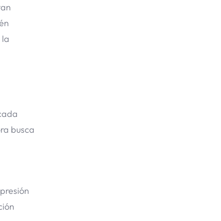
tan
ién
 la
ocada
ora busca
xpresión
ción