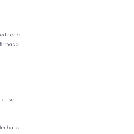
 dedicada
nfirmado
que su
 fecha de