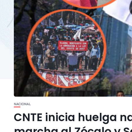
NACIONAL
CNTE inicia huelga na
marcha al Zócalo y S