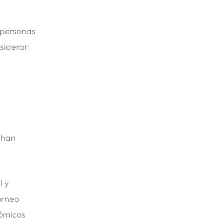
s personas
siderar
 han
l y
orneo
nómicos