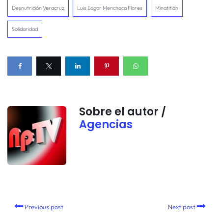
Desnutrición Veracruz
Luis Edgar Menchaca Flores
Minatitlán
Solidaridad
Sobre el autor /
Agencias
Previous post
Next post