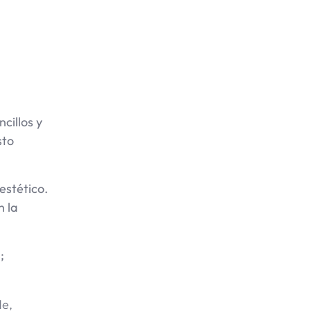
a
cillos y
sto
estético.
n la
;
de,