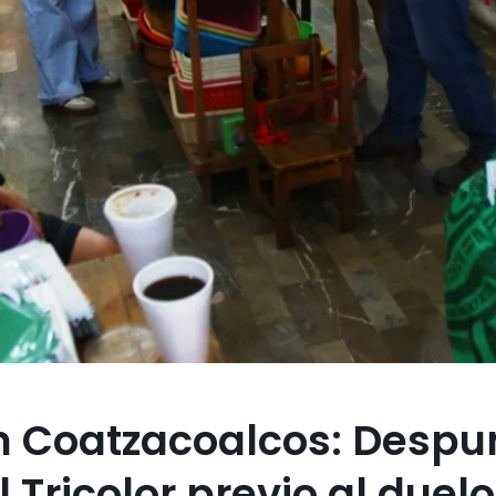
en Coatzacoalcos: Despu
 Tricolor previo al duelo