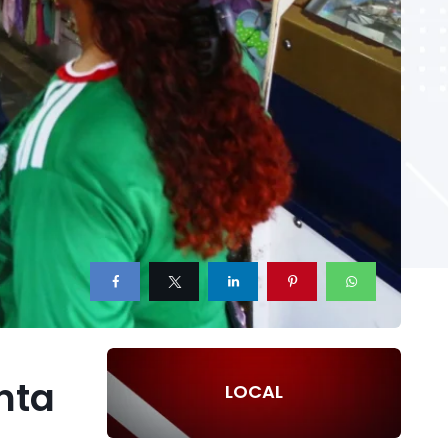
nta
LOCAL