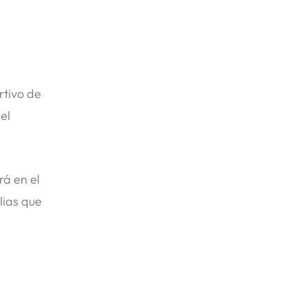
rtivo de
el
rá en el
lias que