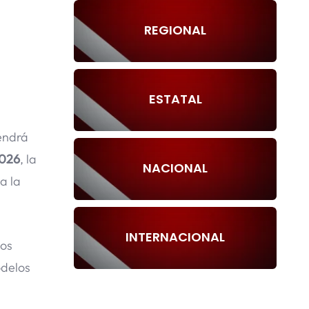
REGIONAL
ESTATAL
tendrá
2026
, la
NACIONAL
a la
INTERNACIONAL
los
odelos