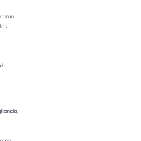
rmaron
los
 de
ilancia
,
e con