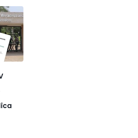
V
e
dica