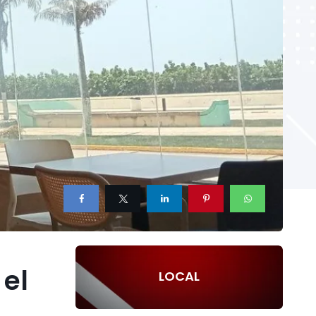
 el
LOCAL