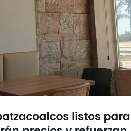
atzacoalcos listos para
án precios y refuerzan