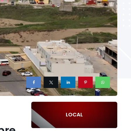
LOCAL
bre