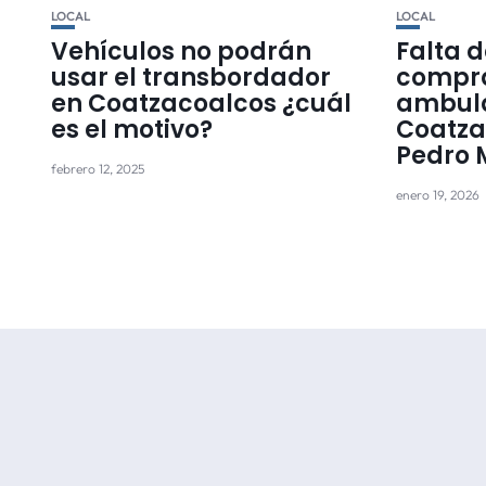
LOCAL
LOCAL
Vehículos no podrán
Falta d
usar el transbordador
compr
en Coatzacoalcos ¿cuál
ambula
es el motivo?
Coatza
Pedro 
febrero 12, 2025
enero 19, 2026