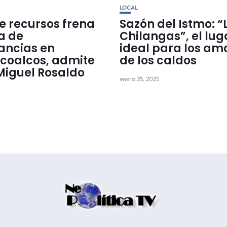
LOCAL
e recursos frena
Sazón del Istmo: “
a de
Chilangas”, el lug
ncias en
ideal para los am
coalcos, admite
de los caldos
Miguel Rosaldo
enero 25, 2025