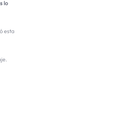
s lo
ó esta
je.