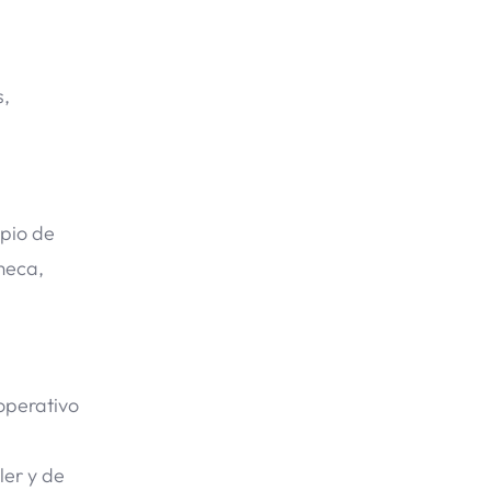
s,
ipio de
meca,
operativo
ler y de