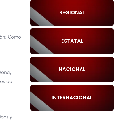
REGIONAL
sión; Como
ESTATAL
NACIONAL
zona,
 es dar
INTERNACIONAL
icos y