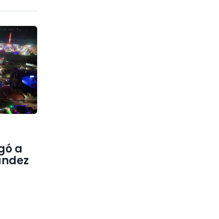
gó a
ández