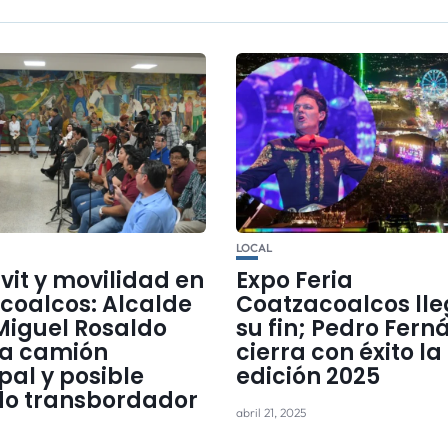
LOCAL
vit y movilidad en
Expo Feria
coalcos: Alcalde
Coatzacoalcos lle
Miguel Rosaldo
su fin; Pedro Fern
a camión
cierra con éxito la
pal y posible
edición 2025
o transbordador
abril 21, 2025