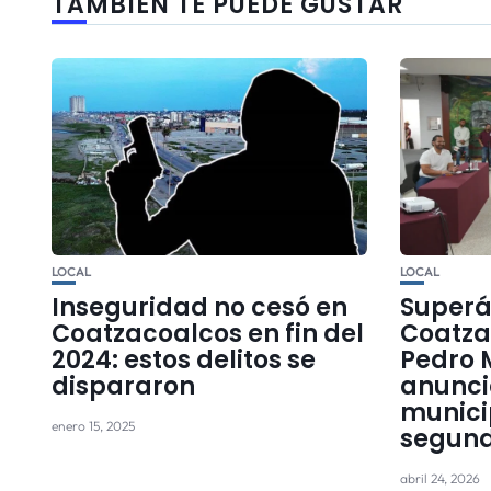
TAMBIÉN TE PUEDE GUSTAR
LOCAL
LOCAL
Inseguridad no cesó en
Superá
Coatzacoalcos en fin del
Coatza
2024: estos delitos se
Pedro 
dispararon
anunci
munici
enero 15, 2025
segund
abril 24, 2026