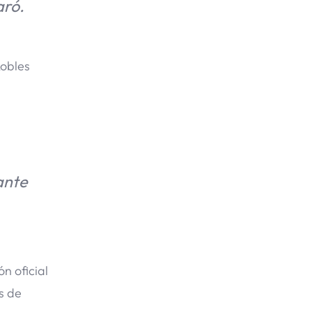
aró.
Robles
ante
n oficial
s de