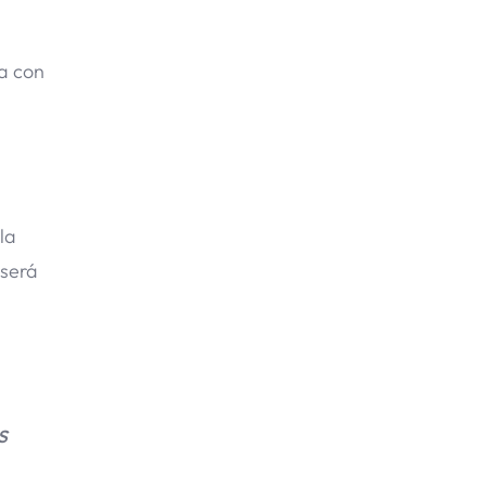
ta con
la
 será
s