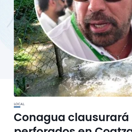
LOCAL
Conagua clausurará 
perforados en Coatz