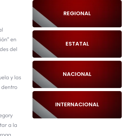
REGIONAL
al
ión” en
ESTATAL
des del
NACIONAL
ela y las
 dentro
INTERNACIONAL
regory
ar a la
droga.