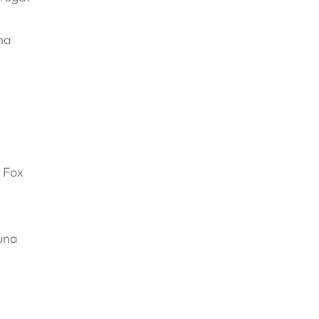
ha
 Fox
 una