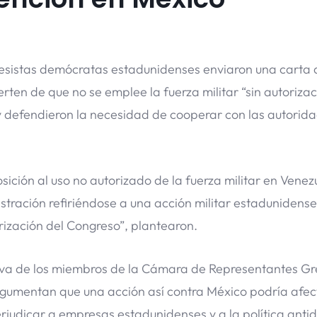
istas demócratas estadunidenses enviaron una carta 
rten de que no se emplee la fuerza militar “sin autorizac
y defendieron la necesidad de cooperar con las autorida
ición al uso no autorizado de la fuerza militar en Venezu
tración refiriéndose a una acción militar estadunidense
rización del Congreso”, plantearon.
ativa de los miembros de la Cámara de Representantes G
rgumentan que una acción así contra México podría afect
rjudicar a empresas estadunidenses y a la política anti