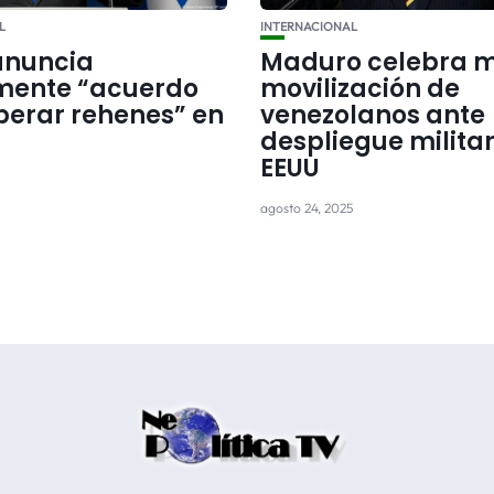
L
INTERNACIONAL
 anuncia
Maduro celebra 
lmente “acuerdo
movilización de
iberar rehenes” en
venezolanos ante
despliegue milita
EEUU
agosto 24, 2025