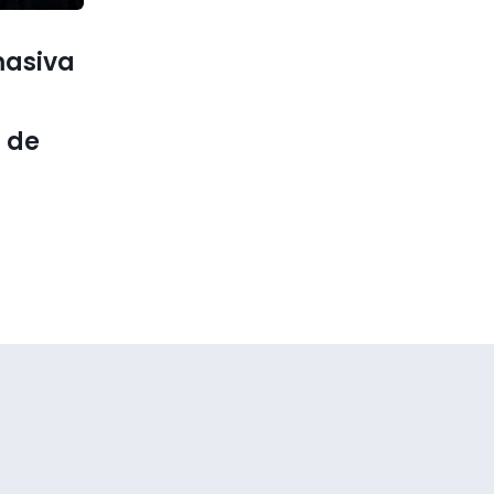
masiva
r de