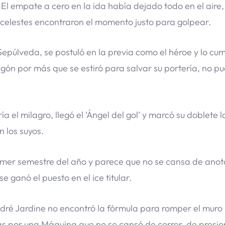
El empate a cero en la ida había dejado todo en el aire, 
s celestes encontraron el momento justo para golpear.
púlveda, se postuló en la previa como el héroe y lo cump
gón por más que se estiró para salvar su portería, no pu
l milagro, llegó el ‘Ángel del gol’ y marcó su doblete la
n los suyos.
rimer semestre del año y parece que no se cansa de anota
se ganó el puesto en el ice titular.
André Jardine no encontró la fórmula para romper el muro
das por una Máquina que no se cansó de correr, de presio