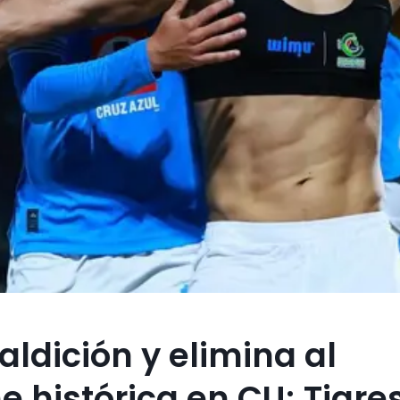
ldición y elimina al
 histórica en CU; Tigre