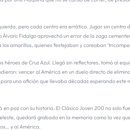
zquierda, pero cada centro era errático. Jugar sin centro 
ndo Álvaro Fidalgo aprovechó un error de la zaga cementer
a los amarillos, quienes festejaban y coreaban ‘tricampe
s héroes de Cruz Azul. Llegó sin reflectores, tomó al equ
dieron: vencer al América en un duelo directo de elimin
nal para una afición que llevaba décadas esperando este
á en paz con su historia. El Clásico Joven 200 no solo fu
e celeste, quedará grabada en la memoria como la vez qu
ios… y al América.