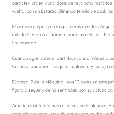
carácter, orden y una dosis de revancha histórica. 
vuelta, con un Estadio Olímpico teñido de azul, lo
El camino empezó en los primeros minutos. Ángel Se
minuto 12 marcó el primero para los celestes. Mala
tiro cruzado.
Cuando agonizaba el partido, cuando más se quería e
Corrió al banderín , se quitó la playera y festejó co
El dorsal 9 de la Máquina lleva 10 goles en este p
figura a seguir y de no ser titular, con su actuación 
América lo intentó, pero esta vez no le alcanzó. 
defensivo celeste, y sus figuras fueron neutraliza