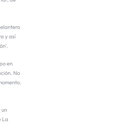
delantero
a y así
ón’.
ipo en
ación. No
 momento.
e un
e La