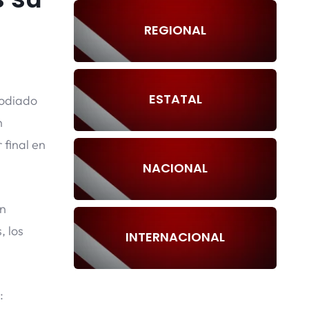
REGIONAL
ESTATAL
 odiado
n
 final en
NACIONAL
on
, los
INTERNACIONAL
: