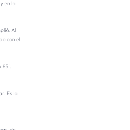
y en la
lió. Al
do con el
 85’.
r. Es la
nar, de