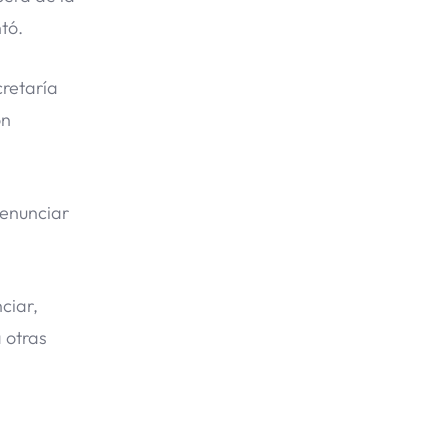
tó.
cretaría
ón
denunciar
ciar,
 otras