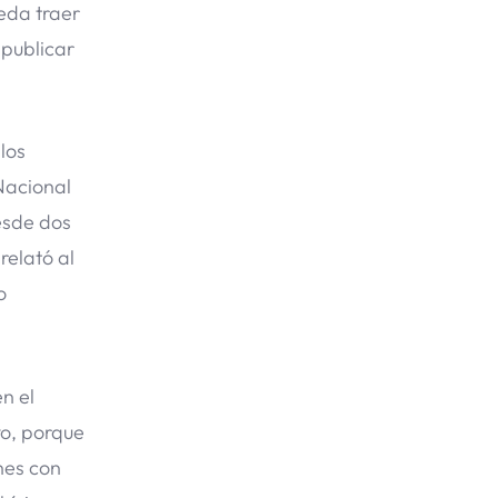
eda traer
 publicar
los
 Nacional
desde dos
relató al
o
n el
yo, porque
nes con