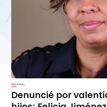
NACIONAL
Denuncié por valentí
hijos; Felicia Jimén