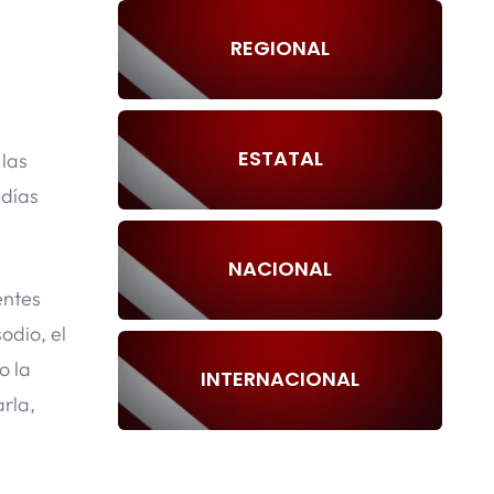
REGIONAL
ESTATAL
 las
 días
NACIONAL
entes
sodio, el
o la
INTERNACIONAL
arla,