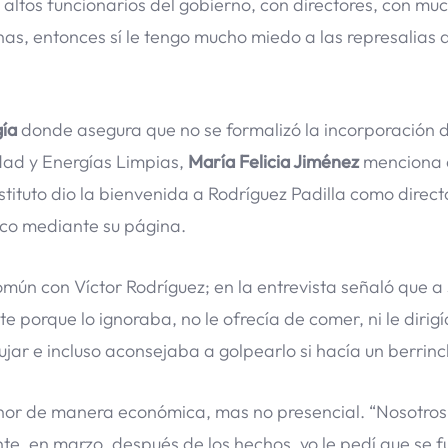
altos funcionarios del gobierno, con directores, con mu
as, entonces sí le tengo mucho miedo a las represalias 
gía
donde asegura que no se formalizó la incorporación d
idad y Energías Limpias,
María Felicia Jiménez
menciona 
nstituto dio la bienvenida a Rodríguez Padilla como direct
lico mediante su página.
omún con Víctor Rodríguez; en la entrevista señaló que a 
 porque lo ignoraba, no le ofrecía de comer, ni le dirigí
jar e incluso aconsejaba a golpearlo si hacía un berrinc
nor de manera económica, mas no presencial. “Nosotro
e, en marzo, después de los hechos, yo le pedí que se f