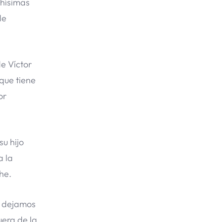
chísimas
de
e Víctor
que tiene
or
su hijo
a la
he.
s dejamos
uera de la