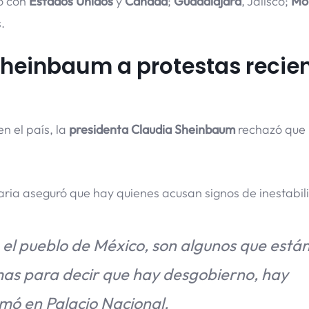
to con
Estados Unidos
y
Canadá
;
Guadalajara
, Jalisco;
Mo
.
Sheinbaum a protestas recie
n el país, la
presidenta Claudia Sheinbaum
rechazó que 
aria aseguró que hay quienes acusan signos de inestabil
el pueblo de México, son algunos que está
emas para decir que hay desgobierno, hay
rmó en Palacio Nacional.