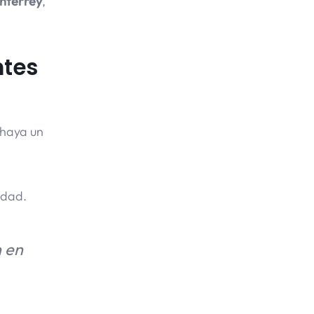
nterrey
,
ntes
haya un
idad.
n en