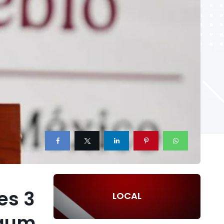
es 3
LOCAL
baum