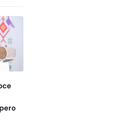
oce
 pero