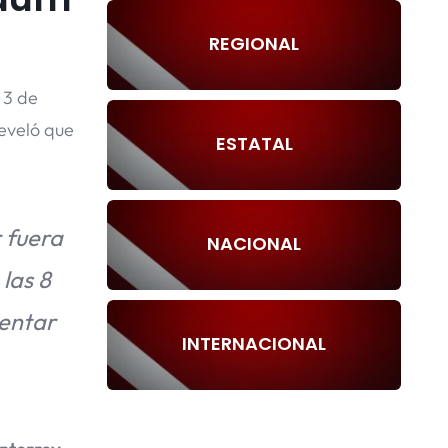
REGIONAL
 3 de
eveló que
ESTATAL
r fuera
NACIONAL
 las 8
sentar
INTERNACIONAL