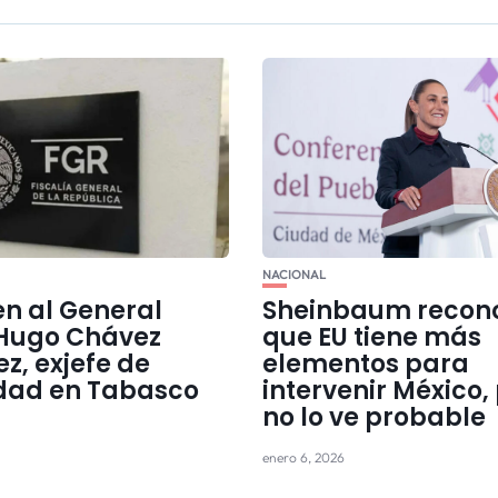
NACIONAL
en al General
Sheinbaum recon
 Hugo Chávez
que EU tiene más
z, exjefe de
elementos para
dad en Tabasco
intervenir México,
no lo ve probable
enero 6, 2026