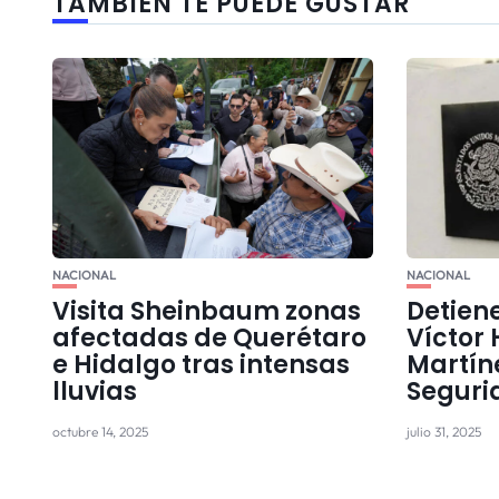
TAMBIÉN TE PUEDE GUSTAR
NACIONAL
NACIONAL
Visita Sheinbaum zonas
Detien
afectadas de Querétaro
Víctor
e Hidalgo tras intensas
Martíne
lluvias
Seguri
octubre 14, 2025
julio 31, 2025