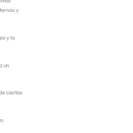
ismos
ternas y
eo y la
a un
de ciertos
ro