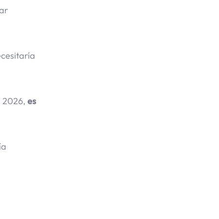
ar
cesitaría
en 2026,
es
ía