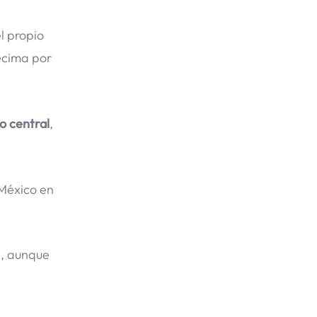
l propio
écima por
o central
,
 México en
s, aunque