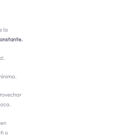
e la
onstante.
al.
mínima.
provechar
ezca.
 en
ti o