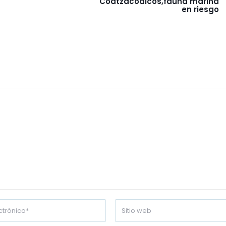
Coatzacoalcos,fauna marina
en riesgo