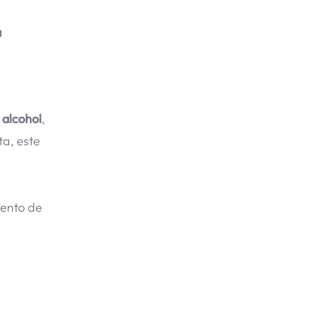
a
 alcohol
,
ta, este
iento de