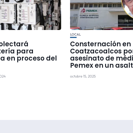
LOCAL
colectará
Consternación en
ería para
Coatzacoalcos po
la en proceso del
asesinato de méd
Pemex en un asal
2024
octubre 15, 2025