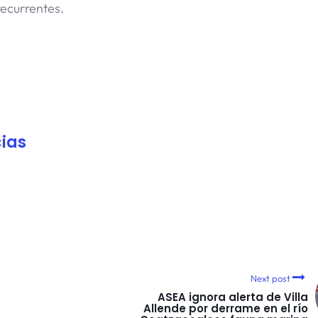
recurrentes.
ias
Next post
ASEA ignora alerta de Villa
Allende por derrame en el río