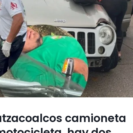
oatzacoalcos camioneta
motocicleta, hay dos