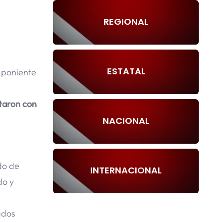
REGIONAL
ESTATAL
l poniente
taron con
NACIONAL
do de
INTERNACIONAL
do y
nados