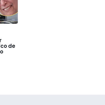
r
ico de
to