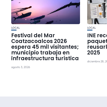
LOCAL
LOCAL
Festival del Mar
INE re
Coatzacoalcos 2026
paquet
espera 45 mil visitantes;
reusar
municipio trabaja en
2025
infraestructura turística
diciembre 28, 
agosto 3, 2026