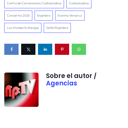
Centro de Convenciones Coatzacoalcos
Coatzacoalcos
Conciertos 2026
Enjambre
Eventos Veracruz
Luis Humberto Navejas
Setlist Enjambre
Sobre el autor /
Agencias