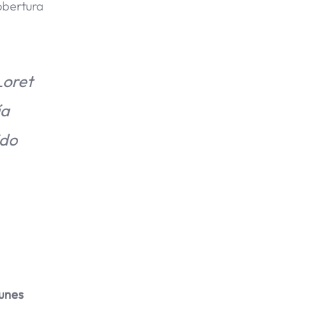
obertura
Loret
ía
ido
Yunes