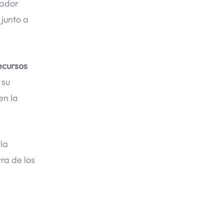
lador
junto a
ecursos
 su
en la
 la
ra de los