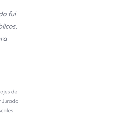
o fui
licos,
era
tajes de
r Jurado
iscales