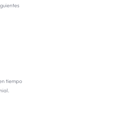
iguientes
 en tiempo
ial.