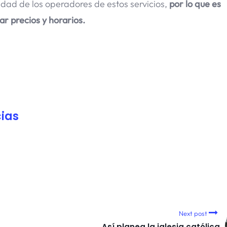
idad de los operadores de estos servicios,
por lo que es
r precios y horarios.
ias
Next post
Así planea la iglesia católica