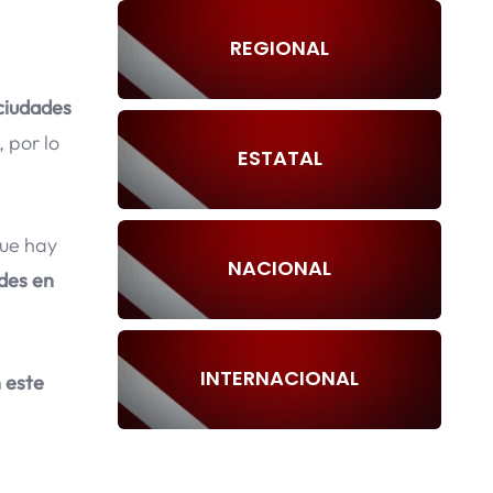
REGIONAL
 ciudades
 por lo
ESTATAL
que hay
NACIONAL
ades en
INTERNACIONAL
n este