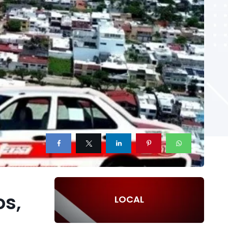
os,
LOCAL