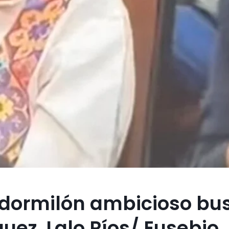
n dormilón ambicioso bu
quez, Lalo Ríos/ Eusebio