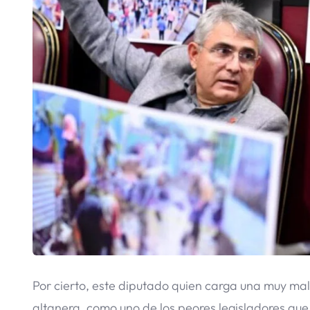
Por cierto, este diputado quien carga una muy ma
altanera, como uno de los peores legisladores que 