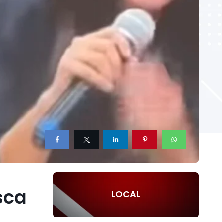
sca
LOCAL