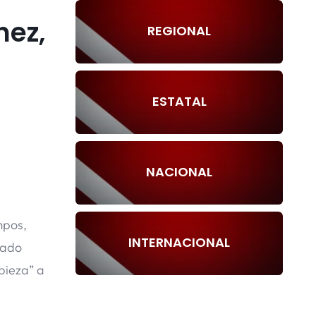
hez,
REGIONAL
ESTATAL
NACIONAL
mpos,
INTERNACIONAL
tado
mpieza” a