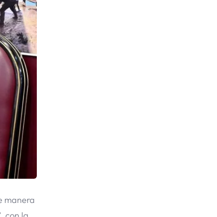
de manera
, con la