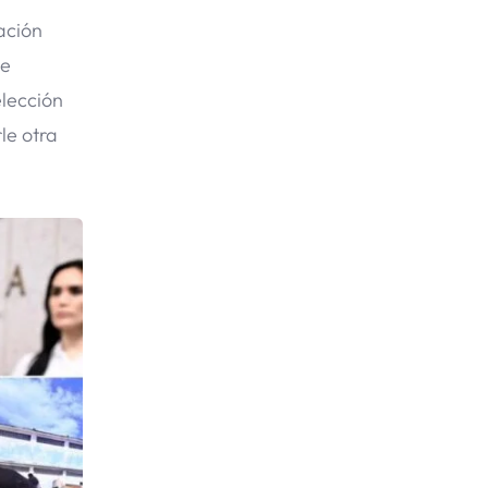
ación
de
elección
le otra