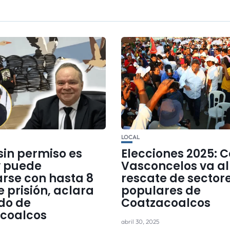
LOCAL
 sin permiso es
Elecciones 2025: C
y puede
Vasconcelos va al
arse con hasta 8
rescate de sector
 prisión, aclara
populares de
do de
Coatzacoalcos
coalcos
abril 30, 2025