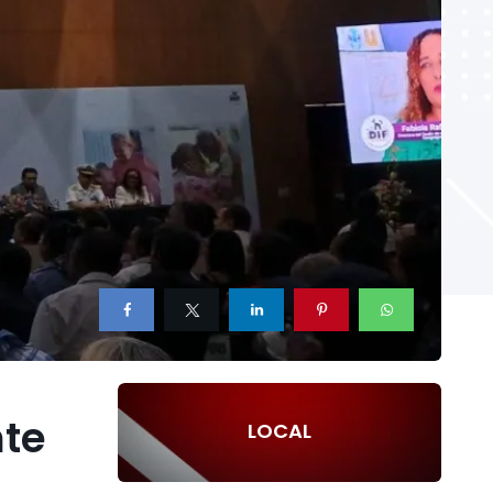
nte
LOCAL