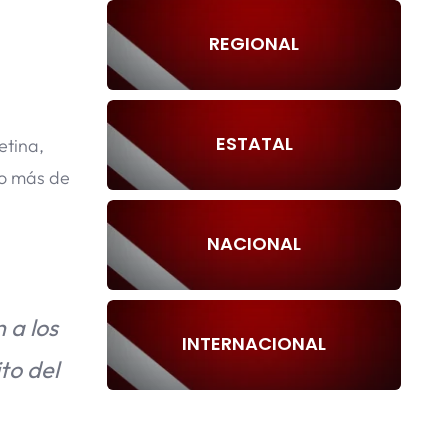
REGIONAL
ESTATAL
etina,
o más de
NACIONAL
 a los
INTERNACIONAL
to del