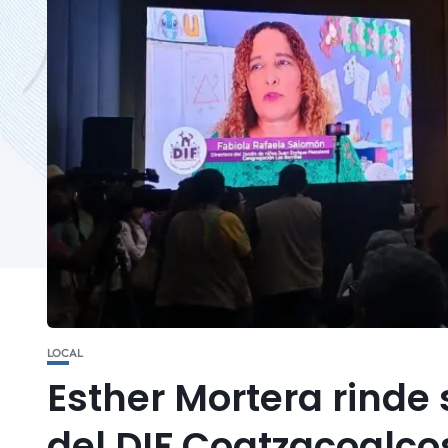
LOCAL
Esther Mortera rinde 
del DIF Coatzacoalco