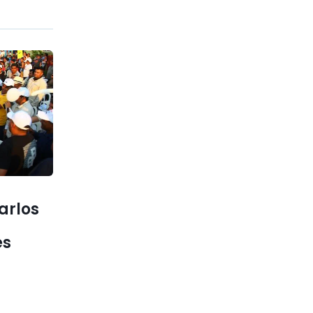
arlos
es