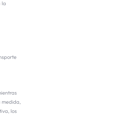
 la
ansporte
mientras
a medida,
iva, los