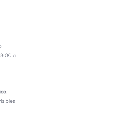
o
18:00 a
ico
.
isibles