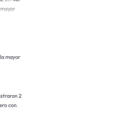
n mayor
la mayor
istraron 2
ero con