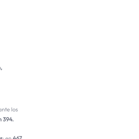
,
nte los
n 394.
s
; en
467