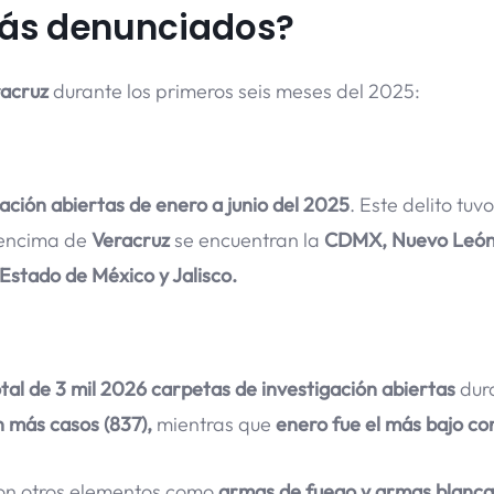
más denunciados?
acruz
durante los primeros seis meses del 2025:
ación abiertas de enero a junio del 2025
. Este delito tuvo
 encima de
Veracruz
se encuentran la
CDMX, Nuevo León
Estado de México y Jalisco.
tal de 3 mil 2026 carpetas de investigación abiertas
dura
 más casos (837),
mientras que
enero fue el más bajo co
on otros elementos como
armas de fuego y armas blanca