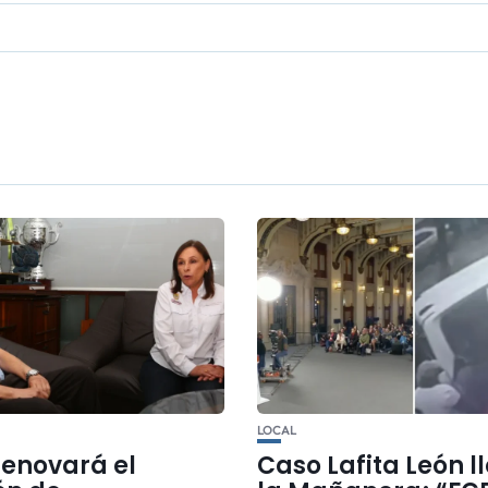
LOCAL
renovará el
Caso Lafita León l