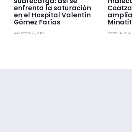
sobrecarga: así se
malec
enfrenta la saturación
Coatza
en el Hospital Valentín
amplia
Gómez Farías
Minati
noviembre 25, 2025
marzo 14, 2026