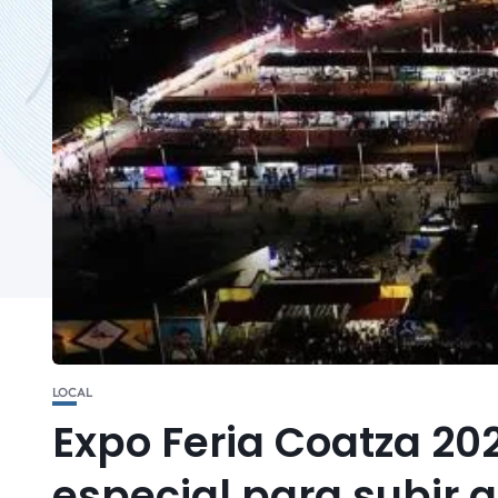
LOCAL
Expo Feria Coatza 20
especial para subir 