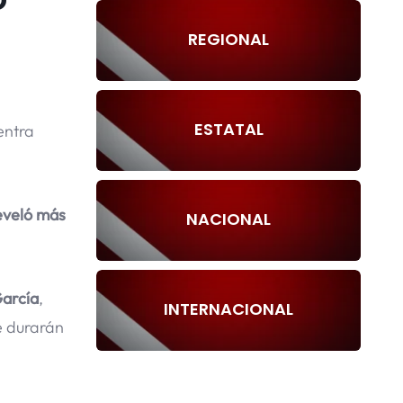
REGIONAL
ESTATAL
entra
eveló más
NACIONAL
García
,
INTERNACIONAL
e durarán