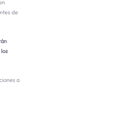
en
antes de
rán
 los
aciones a