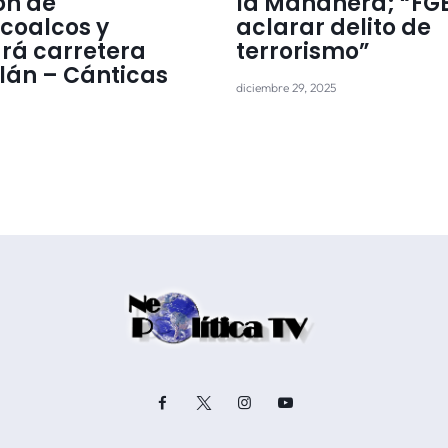
ón de
la Mañanera; “FG
coalcos y
aclarar delito de
rá carretera
terrorismo”
tlán – Cánticas
diciembre 29, 2025