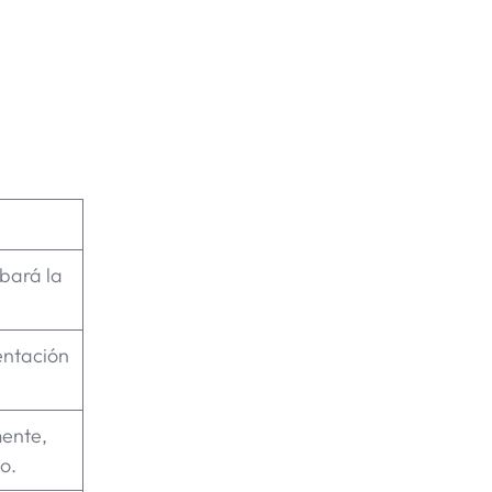
obará la
entación
ente,
o.