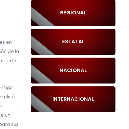
REGIONAL
ESTATAL
es en
ión de la
 partir
NACIONAL
onsigo
explicó
INTERNACIONAL
e
de un
 para sus