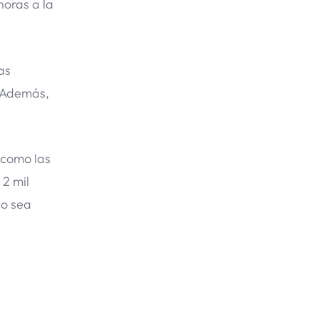
horas a la
as
. Además,
 como las
 2 mil
co sea