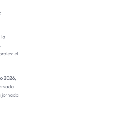
a
 la
s
rales: el
ño 2026,
servada
a jornada