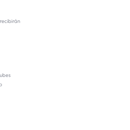
 recibirán
lubes
o