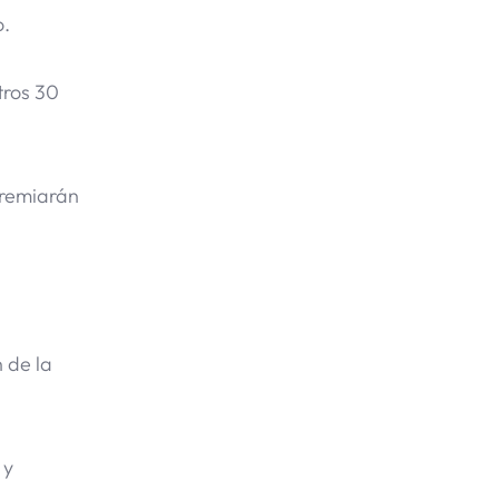
o.
tros 30
premiarán
 de la
 y