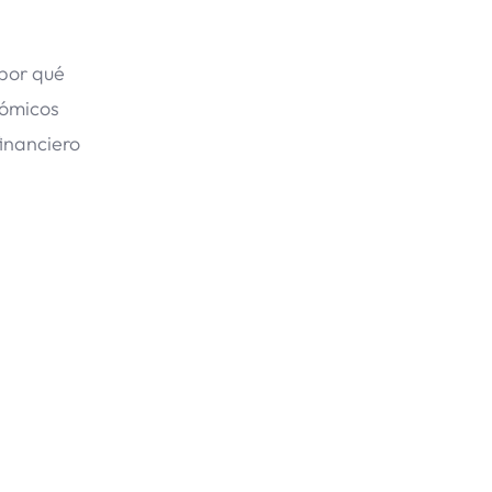
 por qué
nómicos
financiero