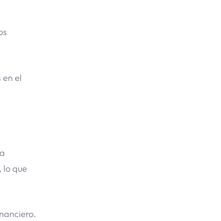
os
 en el
La
 lo que
nanciero.