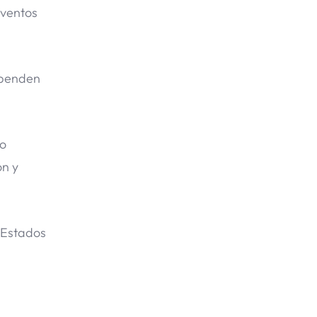
eventos
ependen
co
ón y
 Estados