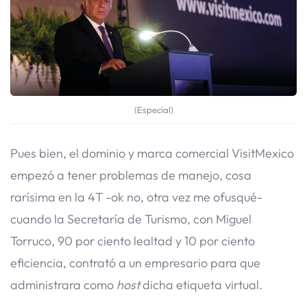
(Especial)
Pues bien, el dominio y marca comercial VisitMexico
empezó a tener problemas de manejo, cosa
rarísima en la 4T -ok no, otra vez me ofusqué-
cuando la Secretaría de Turismo, con Miguel
Torruco, 90 por ciento lealtad y 10 por ciento
eficiencia, contrató a un empresario para que
administrara como
host
dicha etiqueta virtual.