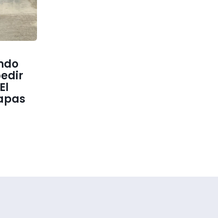
endo
edir
El
apas