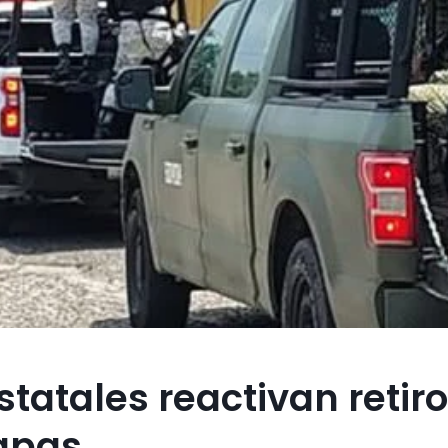
statales reactivan retir
apas