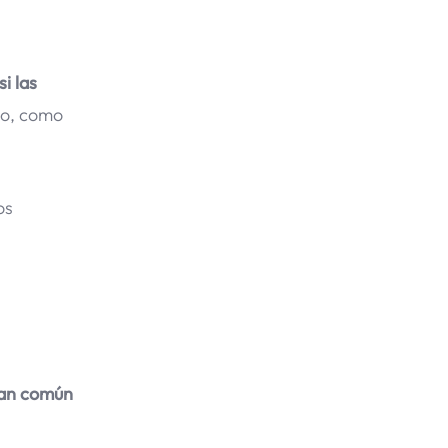
i las
, o, como
os
tan común