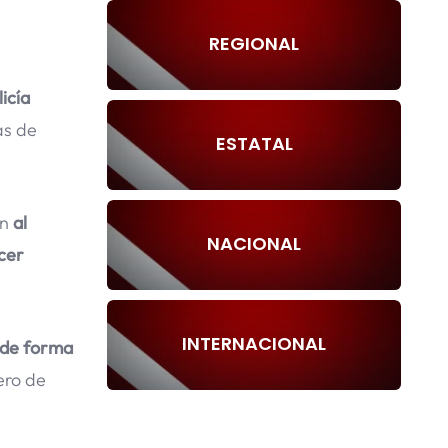
REGIONAL
icía
as de
ESTATAL
ón
al
NACIONAL
cer
INTERNACIONAL
 de forma
ero de