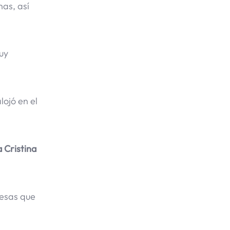
nas, así
uy
lojó en el
 Cristina
resas que