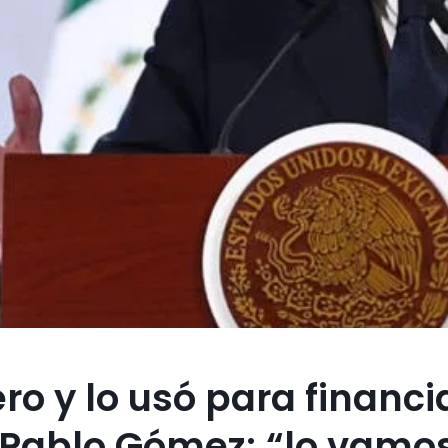
ro y lo usó para financi
 Pablo Gómez; “lo vamo