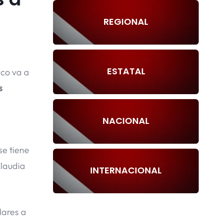
REGIONAL
ESTATAL
ico va a
s
NACIONAL
se tiene
Claudia
INTERNACIONAL
lares a