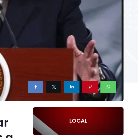
ar
LOCAL
s a