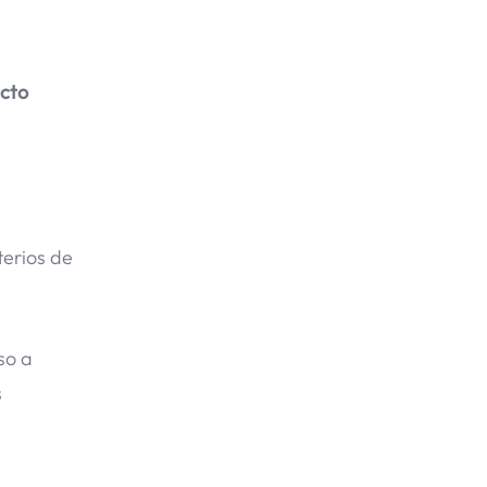
acto
iterios de
so a
s