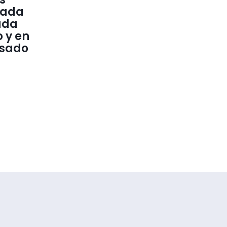
cada
ada
 y en
lsado