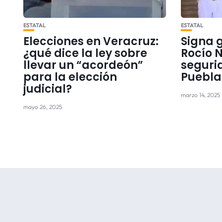
ESTATAL
ESTATAL
Elecciones en Veracruz:
Signa 
¿qué dice la ley sobre
Rocío 
llevar un “acordeón”
seguri
para la elección
Puebla
judicial?
marzo 14, 2025
mayo 26, 2025