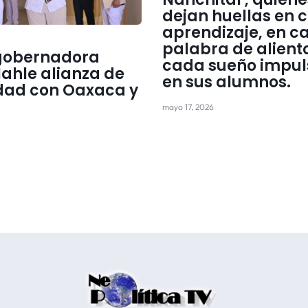
dejan huellas en 
aprendizaje, en c
palabra de aliento
gobernadora
cada sueño impu
Nahle alianza de
en sus alumnos.
dad con Oaxaca y
mayo 17, 2026