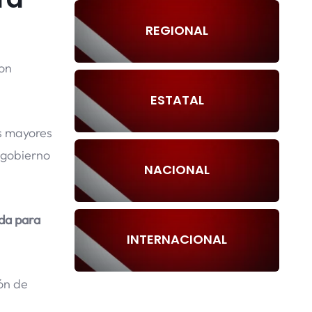
REGIONAL
on
ESTATAL
s mayores
l gobierno
NACIONAL
da para
INTERNACIONAL
ón de