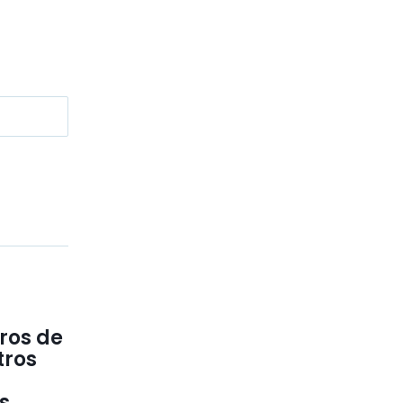
ros de
tros
s