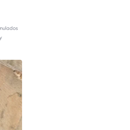
umulados
y