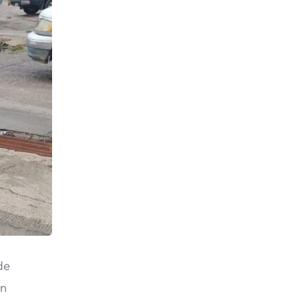
de
en