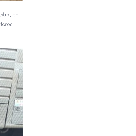
eiba, en
ctores