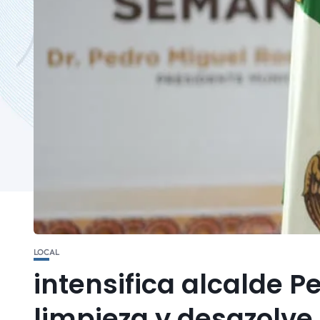
LOCAL
intensifica alcalde P
limpieza y desazolve