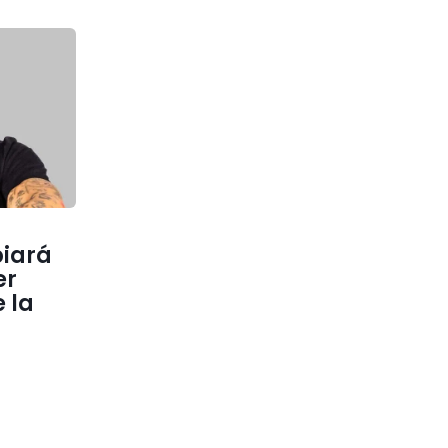
iará
er
 la