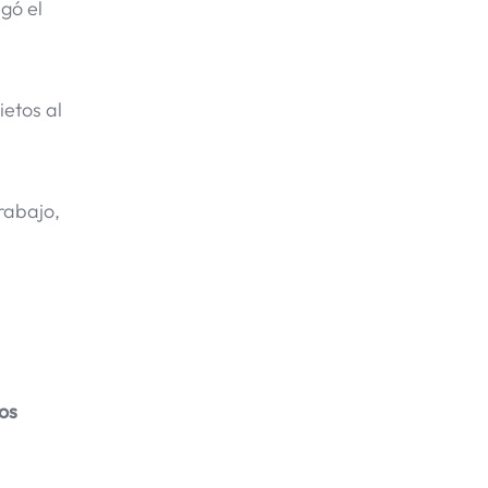
gó el
ietos al
trabajo,
os