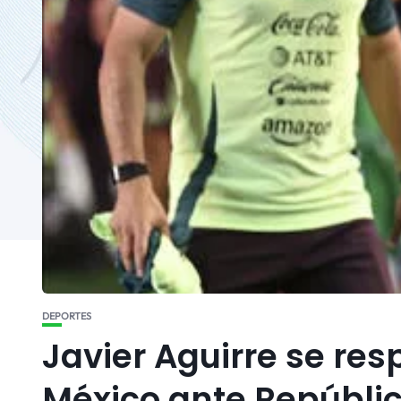
DEPORTES
Javier Aguirre se res
México ante Repúbli