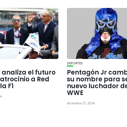
DEPORTES
analiza el futuro
Pentagón Jr camb
atrocinio a Red
su nombre para s
la F1
nuevo luchador de
WWE
24
diciembre 31, 2024