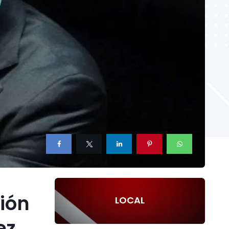
ión
LOCAL
ez