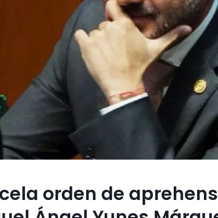
ncela orden de aprehens
guel Ángel Yunes Márqu