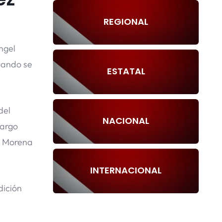
REGIONAL
ngel
uando se
ESTATAL
del
NACIONAL
cargo
ue Morena
INTERNACIONAL
dición