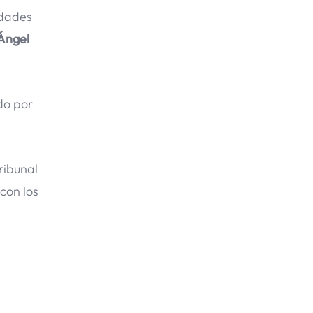
idades
 Ángel
do por
Tribunal
con los